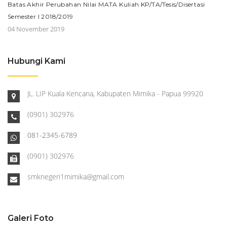
Batas Akhir Perubahan Nilai MATA Kuliah KP/TA/Tesis/Disertasi
Semester I 2018/2019
04 November 2019
Hubungi Kami
JL. LIP Kuala Kencana, Kabupaten Mimika - Papua 99920
(0901) 302976
081-2345-6789
(0901) 302976
smknegeri1mimika@gmail.com
Galeri Foto